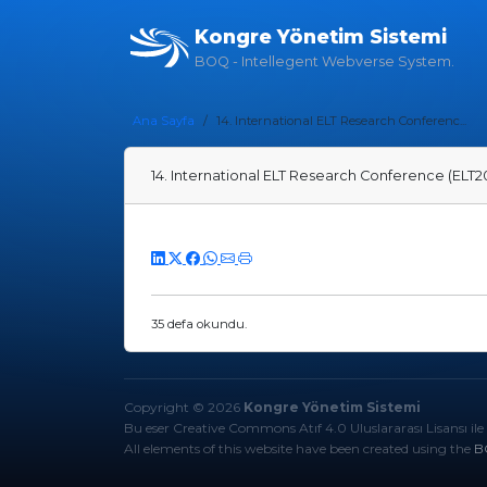
Kongre Yönetim Sistemi
BOQ - Intellegent Webverse System.
Ana Sayfa
14. International ELT Research Conferenc...
14. International ELT Research Conference (ELT2
35 defa okundu.
Copyright © 2026
Kongre Yönetim Sistemi
Bu eser Creative Commons Atıf 4.0 Uluslararası Lisansı ile 
All elements of this website have been created using the
B