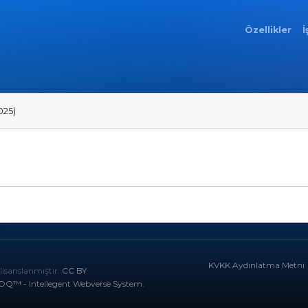
Özellikler
İ
025)
KVKK Aydınlatma Metni
lisanslanmıştır.
CC BY
OQ™ - Intellegent Webverse System
.