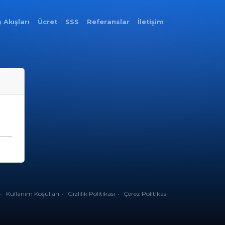
ş Akışları
Ücret
SSS
Referanslar
İletişim
Kullanım Koşulları
Gizlilik Politikası
Çerez Politikası