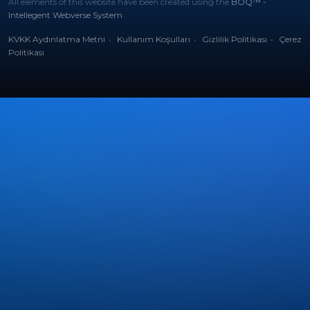
All elements of this website have been created using the
BOQ™ -
Intellegent Webverse System
.
KVKK Aydınlatma Metni
Kullanım Koşulları
Gizlilik Politikası
Çerez
Politikası