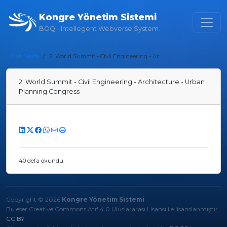
Kongre Yönetim Sistemi
BOQ - Intellegent Webverse System.
Ana Sayfa
2. World Summit - Civil Engineering - Ar...
2. World Summit - Civil Engineering - Architecture - Urban
Planning Congress
40 defa okundu.
Copyright © 2026
Kongre Yönetim Sistemi
Bu eser Creative Commons Atıf 4.0 Uluslararası Lisansı ile lisanslanmıştır.
CC BY