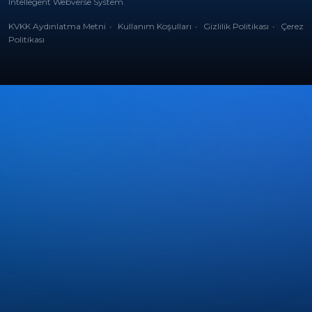
Intellegent Webverse System
.
KVKK Aydınlatma Metni
Kullanım Koşulları
Gizlilik Politikası
Çerez
Politikası