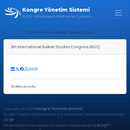
Kongre Yönetim Sistemi
BOQ - Intellegent Webverse System.
Ana Sayfa
5th International Balkan Studies Congres...
5th International Balkan Studies Congress (BSC)
33 defa okundu.
Copyright © 2026
Kongre Yönetim Sistemi
Bu eser Creative Commons Atıf 4.0 Uluslararası Lisansı ile lisanslanmıştır.
CC BY
All elements of this website have been created using the
BOQ™ -