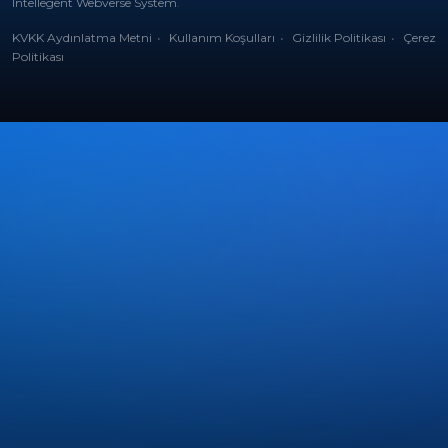
Intellegent Webverse System
.
KVKK Aydınlatma Metni
Kullanım Koşulları
Gizlilik Politikası
Çerez
Politikası