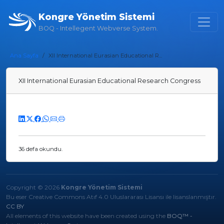
Kongre Yönetim Sistemi
BOQ - Intellegent Webverse System.
Ana Sayfa
XII International Eurasian Educational R...
XII International Eurasian Educational Research Congress
36 defa okundu.
Copyright © 2026
Kongre Yönetim Sistemi
Bu eser Creative Commons Atıf 4.0 Uluslararası Lisansı ile lisanslanmıştır.
CC BY
All elements of this website have been created using the
BOQ™ -